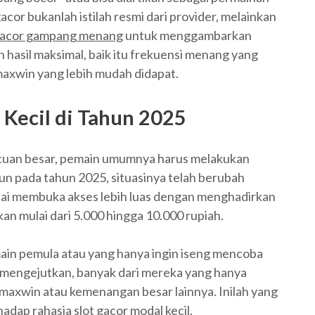
r bukanlah istilah resmi dari provider, melainkan
 gacor gampang menang
untuk menggambarkan
hasil maksimal, baik itu frekuensi menang yang
 maxwin yang lebih mudah didapat.
Kecil di Tahun 2025
 cuan besar, pemain umumnya harus melakukan
un pada tahun 2025, situasinya telah berubah
mulai membuka akses lebih luas dengan menghadirkan
an mulai dari 5.000 hingga 10.000 rupiah.
in pemula atau yang hanya ingin iseng mencoba
 mengejutkan, banyak dari mereka yang hanya
 maxwin atau kemenangan besar lainnya. Inilah yang
dap rahasia slot gacor modal kecil.