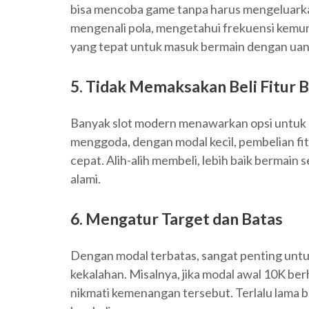
bisa mencoba game tanpa harus mengeluarka
mengenali pola, mengetahui frekuensi kemu
yang tepat untuk masuk bermain dengan uang
5. Tidak Memaksakan Beli Fitur 
Banyak slot modern menawarkan opsi untuk m
menggoda, dengan modal kecil, pembelian fit
cepat. Alih-alih membeli, lebih baik bermain
alami.
6. Mengatur Target dan Batas
Dengan modal terbatas, sangat penting unt
kekalahan. Misalnya, jika modal awal 10K ber
nikmati kemenangan tersebut. Terlalu lama 