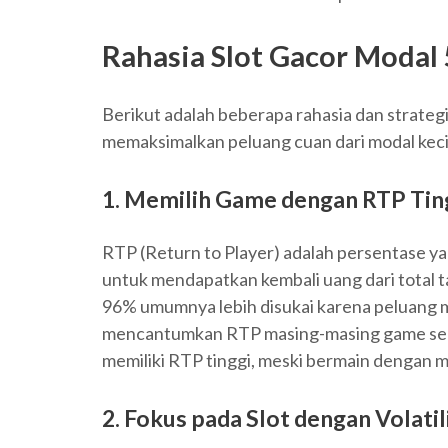
Rahasia Slot Gacor Modal
Berikut adalah beberapa rahasia dan strateg
memaksimalkan peluang cuan dari modal keci
1. Memilih Game dengan RTP Tin
RTP (Return to Player) adalah persentase 
untuk mendapatkan kembali uang dari total 
96% umumnya lebih disukai karena peluang m
mencantumkan RTP masing-masing game sec
memiliki RTP tinggi, meski bermain dengan mo
2. Fokus pada Slot dengan Volatil