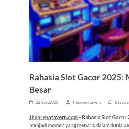
Rahasia Slot Gacor 2025:
Besar
22 Sep,2025
thearenatavern
Leave 
thearenatavern.com
– Rahasia Slot Gacor 
menjadi momen yang menarik dalam dunia per