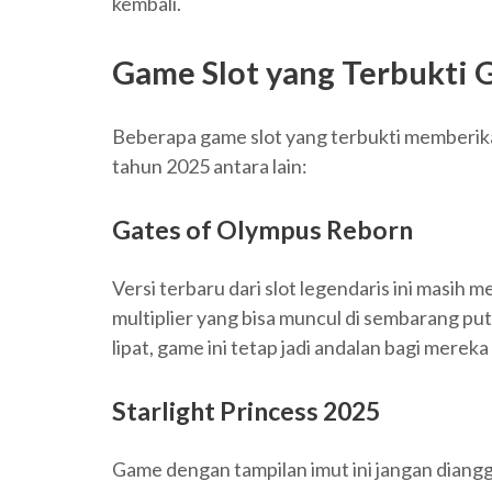
kembali.
Game Slot yang Terbukti 
Beberapa game slot yang terbukti memberika
tahun 2025 antara lain:
Gates of Olympus Reborn
Versi terbaru dari slot legendaris ini masih
multiplier yang bisa muncul di sembarang pu
lipat, game ini tetap jadi andalan bagi merek
Starlight Princess 2025
Game dengan tampilan imut ini jangan diangg