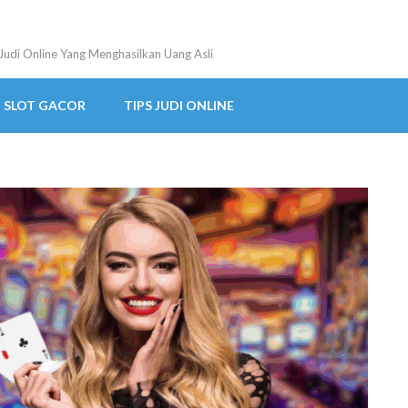
di Online Yang Menghasilkan Uang Asli
SLOT GACOR
TIPS JUDI ONLINE