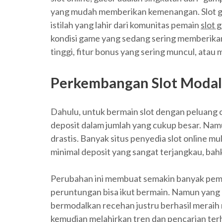
yang mudah memberikan kemenangan. Slot gaco
istilah yang lahir dari komunitas pemain
slot
kondisi game yang sedang sering memberikan 
tinggi, fitur bonus yang sering muncul, atau
Perkembangan Slot Modal 
Dahulu, untuk bermain slot dengan peluang
deposit dalam jumlah yang cukup besar. Nam
drastis. Banyak situs penyedia slot online 
minimal deposit yang sangat terjangkau, bahk
Perubahan ini membuat semakin banyak pema
peruntungan bisa ikut bermain. Namun yang
bermodalkan recehan justru berhasil meraih
kemudian melahirkan tren dan pencarian terha