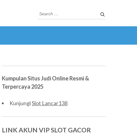
Search
for:
Kumpulan Situs Judi Online Resmi &
Terpercaya 2025
Kunjungi
Slot Lancar138
LINK AKUN VIP SLOT GACOR