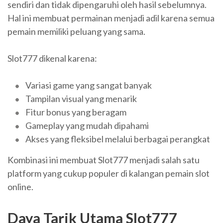
sendiri dan tidak dipengaruhi oleh hasil sebelumnya.
Hal ini membuat permainan menjadi adil karena semua
pemain memiliki peluang yang sama.
Slot777 dikenal karena:
Variasi game yang sangat banyak
Tampilan visual yang menarik
Fitur bonus yang beragam
Gameplay yang mudah dipahami
Akses yang fleksibel melalui berbagai perangkat
Kombinasi ini membuat Slot777 menjadi salah satu
platform yang cukup populer di kalangan pemain slot
online.
Daya Tarik Utama Slot777