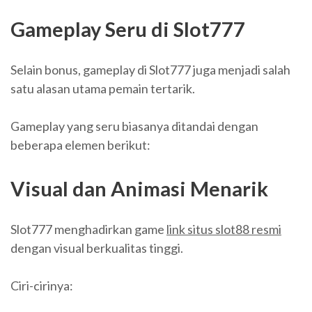
Gameplay Seru di Slot777
Selain bonus, gameplay di Slot777 juga menjadi salah
satu alasan utama pemain tertarik.
Gameplay yang seru biasanya ditandai dengan
beberapa elemen berikut:
Visual dan Animasi Menarik
Slot777 menghadirkan game
link situs slot88 resmi
dengan visual berkualitas tinggi.
Ciri-cirinya: