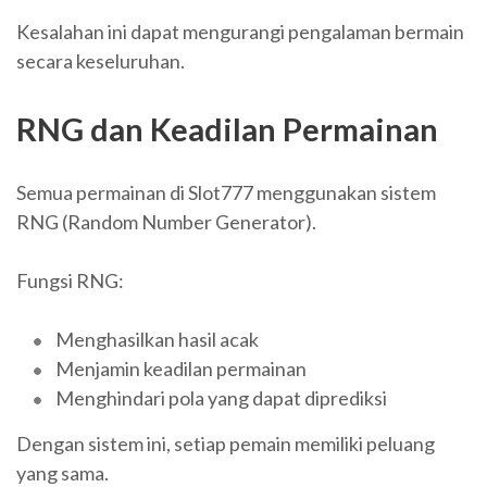
Kesalahan ini dapat mengurangi pengalaman bermain
secara keseluruhan.
RNG dan Keadilan Permainan
Semua permainan di Slot777 menggunakan sistem
RNG (Random Number Generator).
Fungsi RNG:
Menghasilkan hasil acak
Menjamin keadilan permainan
Menghindari pola yang dapat diprediksi
Dengan sistem ini, setiap pemain memiliki peluang
yang sama.