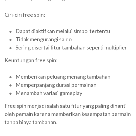
Ciri-ciri free spin:
Dapat diaktifkan melalui simbol tertentu
Tidak mengurangi saldo
Sering disertai fitur tambahan seperti multiplier
Keuntungan free spin:
Memberikan peluang menang tambahan
Memperpanjang durasi permainan
Menambah variasi gameplay
Free spin menjadi salah satu fitur yang paling dinanti
oleh pemain karena memberikan kesempatan bermain
tanpa biaya tambahan.